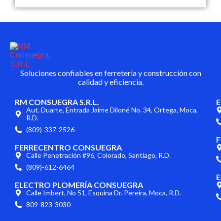
Soluciones confiables en ferretería y construcción con
calidad y eficiencia.
RM CONSUEGRA S.R.L.
Aut. Duarte, Entrada Jaime Diloné No. 34, Ortega, Moca,
R.D.
(809)-337-2526
F
FERRECENTRO CONSUEGRA
Calle Penetración #96, Colorado, Santiago, R.D.
(809)-612-6464
E
ELECTRO PLOMERÍA CONSUEGRA
Calle Imbert, No 51, Esquina Dr. Pereira, Moca, R.D.
809-823-3030